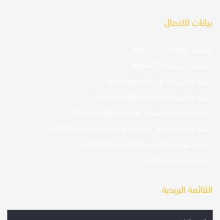
بيانات الاتصال
الهاتف : 00967777721955
الهاتف : 00962779116272
البريد الالكتروني :info@sdasmart.org
البريد الالكتروني : sdasmart4@gmail.com
أكاديمية التطوير العلمي : Sd4jordan8@gmail.com
مجلة التطوير العلمي للدراسات والبحوث jsd@sdasmart.org
مجلة المؤتمرات العلمية : jsconf@sdasmart.org
صنعاء – الجمهورية اليمنية
القائمة البريدية